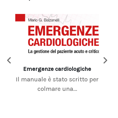
Emergenze cardiologiche
Ima
Il manuale è stato scritto per
La r
colmare una...