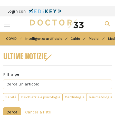
Login con
COVID
Intelligenza artificiale
Caldo
Medici
Medi
ULTIME NOTIZIE
Filtra per
Sanità
Psichiatria e psicologia
Cardiologia
Reumatologia
Cerca
Cancella filtri