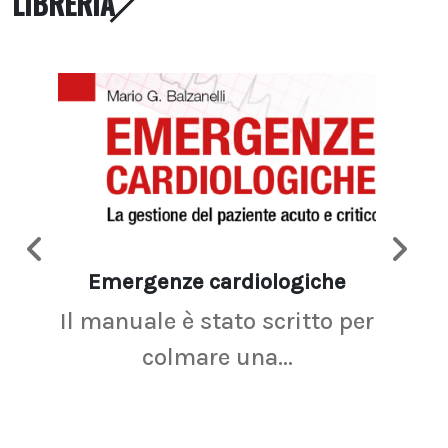
LIBRERIA
Emergenze cardiologiche
Ima
Il manuale è stato scritto per
La r
colmare una...