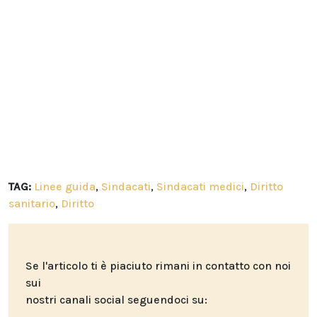
TAG:
Linee guida
,
Sindacati
,
Sindacati medici
,
Diritto
sanitario
,
Diritto
Se l'articolo ti è piaciuto rimani in contatto con noi
sui
nostri canali social seguendoci su: