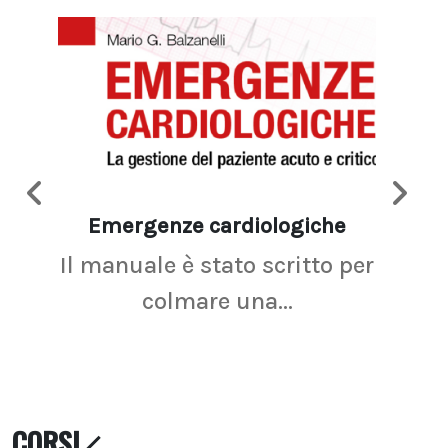
Emergenze cardiologiche
Ima
Il manuale è stato scritto per
La r
colmare una...
CORSI