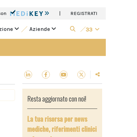
con
|
REGISTRATI
azione
Aziende
33
Resta aggiornato con noi!
La tua risorsa per news
mediche, riferimenti clinici