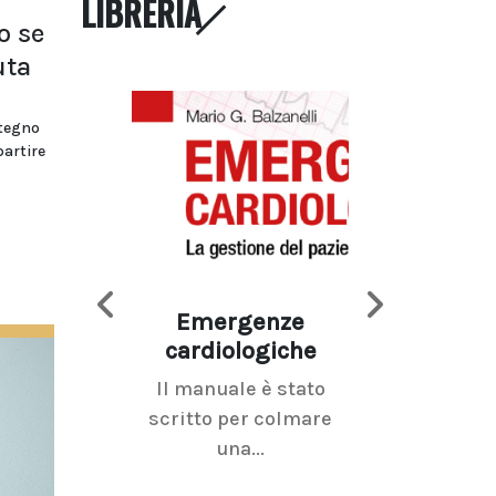
LIBRERIA
o se
uta
stegno
partire
Emergenze
Imaging d
cardiologiche
mammel
Il manuale è stato
La radiolo
scritto per colmare
senologica inc
una...
ramo dell'imagi