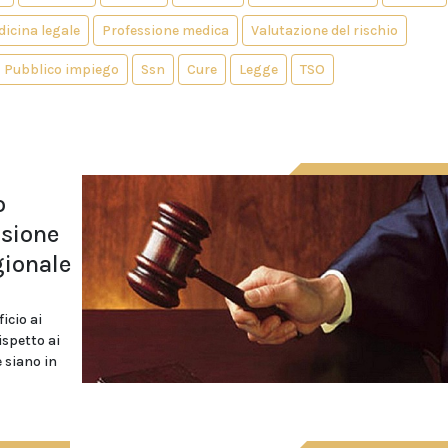
icina legale
Professione medica
Valutazione del rischio
Pubblico impiego
Ssn
Cure
Legge
TSO
o
ssione
gionale
icio ai
ispetto ai
e siano in