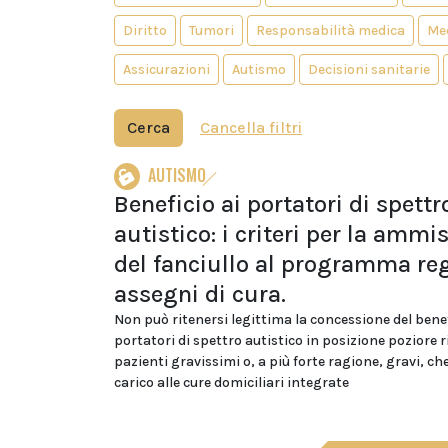
Diritto
Tumori
Responsabilità medica
Med
Assicurazioni
Autismo
Decisioni sanitarie
Cerca
Cancella filtri
AUTISMO
Beneficio ai portatori di spettr
autistico: i criteri per la ammi
del fanciullo al programma re
assegni di cura.
Non può ritenersi legittima la concessione del benef
portatori di spettro autistico in posizione poziore r
pazienti gravissimi o, a più forte ragione, gravi, ch
carico alle cure domiciliari integrate