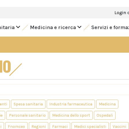
Login 
nitaria
Medicina e ricerca
Servizi e form
IO
enti
Spesa sanitaria
Industria farmaceutica
Medicina
ie
Personale sanitario
Medicina dello sport
Ospedali
i
Fnomceo
Regioni
Farmaci
Medici specialisti
Vaccini