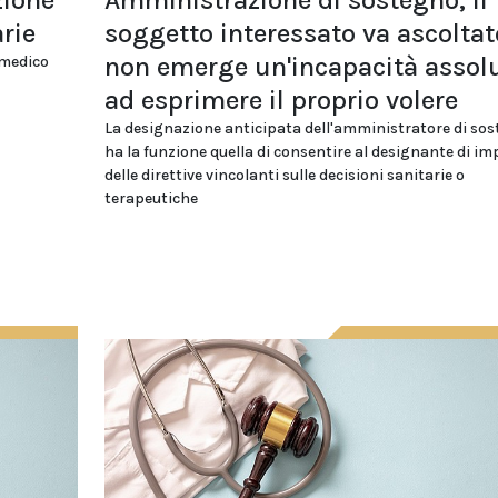
zione
Amministrazione di sostegno, il
arie
soggetto interessato va ascoltat
non emerge un'incapacità assol
 medico
ad esprimere il proprio volere
La designazione anticipata dell'amministratore di so
ha la funzione quella di consentire al designante di im
delle direttive vincolanti sulle decisioni sanitarie o
terapeutiche