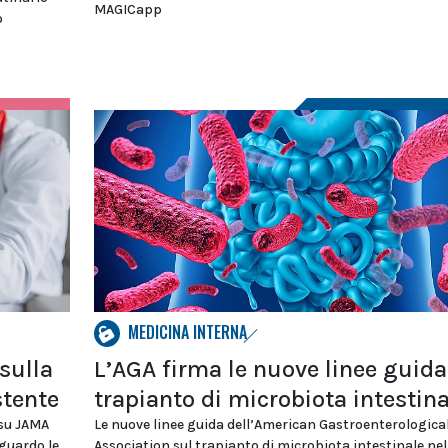
MAGICapp
o
MEDICINA INTERNA
sulla
L’AGA firma le nuove linee guida
stente
trapianto di microbiota intestina
 su JAMA
Le nuove linee guida dell’American Gastroenterologica
iguardo le
Association sul trapianto di microbiota intestinale nel