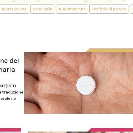
Ipertensione
Senologia
Rianimazione
Disforia di genere
one dei
maria
ati (RCT)
ce traduzione
erale ne