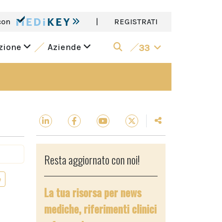
con
|
REGISTRATI
azione
Aziende
33
Resta aggiornato con noi!
e
La tua risorsa per news
mediche, riferimenti clinici