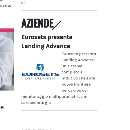
al...
apianto
AZIENDE
Eurosets presenta
Landing Advance
Eurosets presenta
Landing Advance,
un sistema
completo e
intuitivo che apre
nuove frontiere
nel campo del
monitoraggio multiparametrico in
cardiochirurgia...
ee