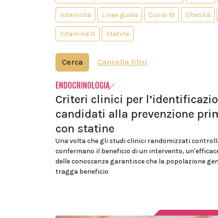
Intervista
Linee guida
Covid-19
Obesità
Vitamina D
Statine
Cerca
Cancella filtri
ENDOCRINOLOGIA
Criteri clinici per l’identificazi
candidati alla prevenzione pri
con statine
Una volta che gli studi clinici randomizzati controll
confermano il beneficio di un intervento, un'effica
delle conoscenze garantisce che la popolazione gen
tragga beneficio