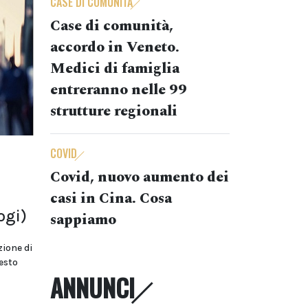
CASE DI COMUNITÀ
Case di comunità,
accordo in Veneto.
Medici di famiglia
entreranno nelle 99
strutture regionali
COVID
Covid, nuovo aumento dei
casi in Cina. Cosa
ogi)
sappiamo
zione di
testo
ANNUNCI