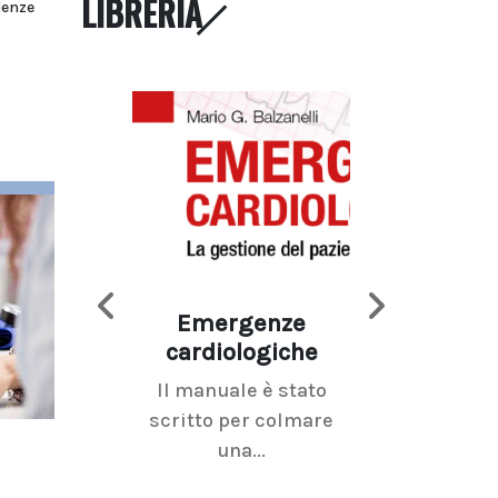
LIBRERIA
denze
Emergenze
Imaging d
cardiologiche
mammel
Il manuale è stato
La radiolo
scritto per colmare
senologica inc
una...
ramo dell'imagi