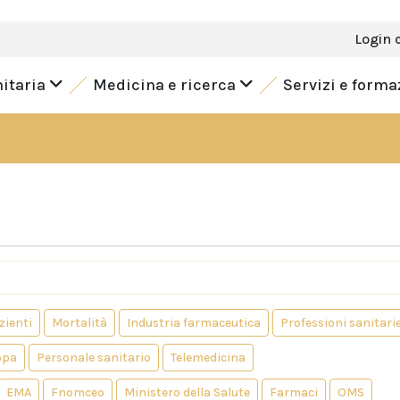
Login 
nitaria
Medicina e ricerca
Servizi e form
zienti
Mortalità
Industria farmaceutica
Professioni sanitari
opa
Personale sanitario
Telemedicina
EMA
Fnomceo
Ministero della Salute
Farmaci
OMS