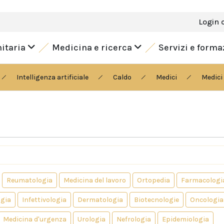
Login 
nitaria
Medicina e ricerca
Servizi e form
Intelligenza artificiale
Caldo
Medici
Medici 
Reumatologia
Medicina del lavoro
Ortopedia
Farmacologi
gia
Infettivologia
Dermatologia
Biotecnologie
Oncologia
Medicina d'urgenza
Urologia
Nefrologia
Epidemiologia