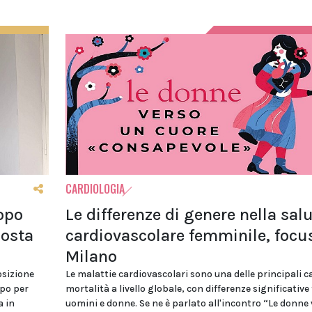
CARDIOLOGIA
opo
Le differenze di genere nella sal
posta
cardiovascolare femminile, focu
Milano
osizione
Le malattie cardiovascolari sono una delle principali c
opo per
mortalità a livello globale, con differenze significative
a in
uomini e donne. Se ne è parlato all'incontro “Le donne