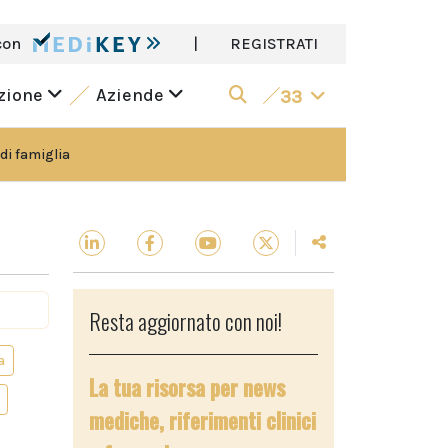
con
|
REGISTRATI
azione
Aziende
33
di famiglia
Resta aggiornato con noi!
a
La tua risorsa per news
mediche, riferimenti clinici