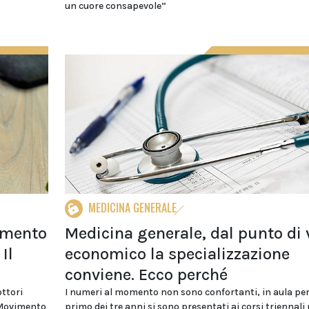
un cuore consapevole”
MEDICINA GENERALE
imento
Medicina generale, dal punto di 
Il
economico la specializzazione
conviene. Ecco perché
ottori
I numeri al momento non sono confortanti, in aula per 
l Movimento
primo dei tre anni si sono presentati ai corsi triennali 