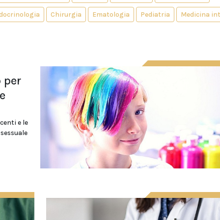
docrinologia
Chirurgia
Ematologia
Pediatria
Medicina in
p per
Le
enti e le
 sessuale