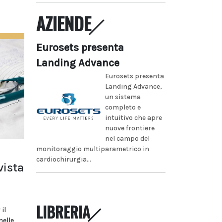
AZIENDE
Eurosets presenta
Landing Advance
Eurosets presenta
Landing Advance,
un sistema
completo e
intuitivo che apre
nuove frontiere
nel campo del
monitoraggio multiparametrico in
cardiochirurgia...
vista
LIBRERIA
il
nelle