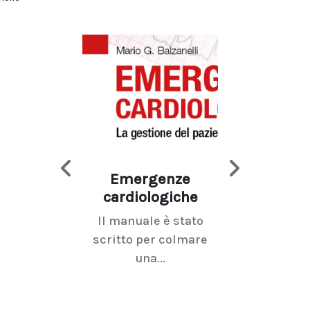
Emergenze
Imaging d
cardiologiche
mammel
Il manuale è stato
La radiolo
scritto per colmare
senologica inc
una...
ramo dell'imagi