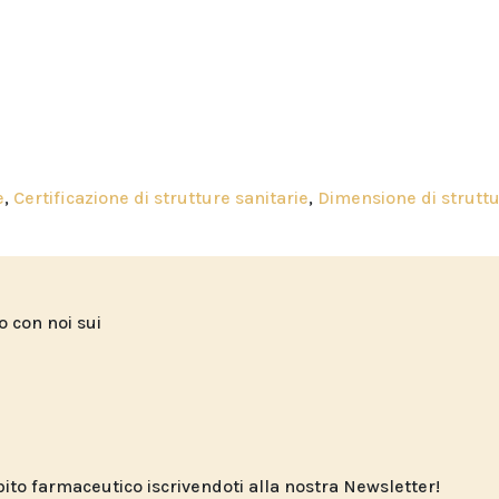
e
,
Certificazione di strutture sanitarie
,
Dimensione di strutt
to con noi sui
o farmaceutico iscrivendoti alla nostra Newsletter!