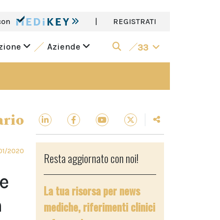
con
|
REGISTRATI
azione
Aziende
33
ario
01/2020
Resta aggiornato con noi!
e
La tua risorsa per news
n
mediche, riferimenti clinici