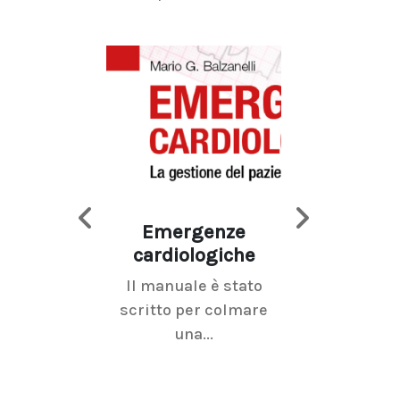
Emergenze
Imaging d
cardiologiche
mammel
Il manuale è stato
La radiolo
scritto per colmare
senologica inc
una...
ramo dell'imagi