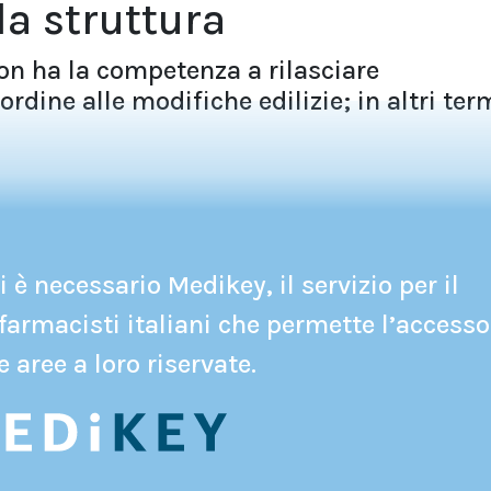
la struttura
on ha la competenza a rilasciare
 ordine alle modifiche edilizie; in altri ter
 è necessario Medikey, il servizio per il
farmacisti italiani che permette l’accesso
e aree a loro riservate.