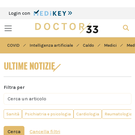
Login con
COVID
Intelligenza artificiale
Caldo
Medici
Medi
ULTIME NOTIZIE
Filtra per
Sanità
Psichiatria e psicologia
Cardiologia
Reumatologia
Cerca
Cancella filtri