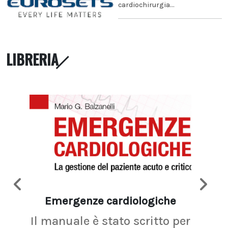
cardiochirurgia...
LIBRERIA
Emergenze cardiologiche
Ima
Il manuale è stato scritto per
La r