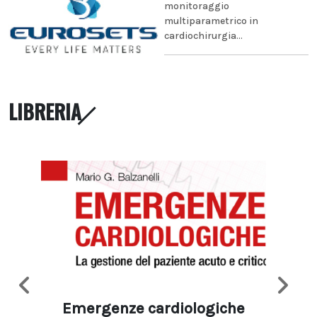
monitoraggio
multiparametrico in
cardiochirurgia...
LIBRERIA
Emergenze cardiologiche
Ima