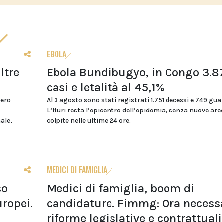
EBOLA
ltre
Ebola Bundibugyo, in Congo 3.8
casi e letalità al 45,1%
mero
Al 3 agosto sono stati registrati 1.751 decessi e 749 gua
L’Ituri resta l’epicentro dell’epidemia, senza nuove are
nale,
colpite nelle ultime 24 ore.
MEDICI DI FAMIGLIA
so
Medici di famiglia, boom di
uropei.
candidature. Fimmg: Ora necess
riforme legislative e contrattuali