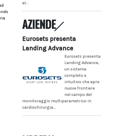
al...
ad
bando
ina
AZIENDE
Eurosets presenta
Landing Advance
Eurosets presenta
Landing Advance,
un sistema
completo e
intuitivo che apre
nuove frontiere
nel campo del
monitoraggio multiparametrico in
cardiochirurgia...