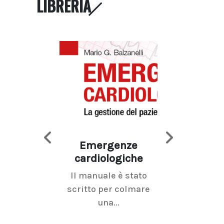
LIBRERIA
Emergenze
Imaging d
cardiologiche
mammel
Il manuale è stato
La radiolo
scritto per colmare
senologica inc
una...
ramo dell'imagi