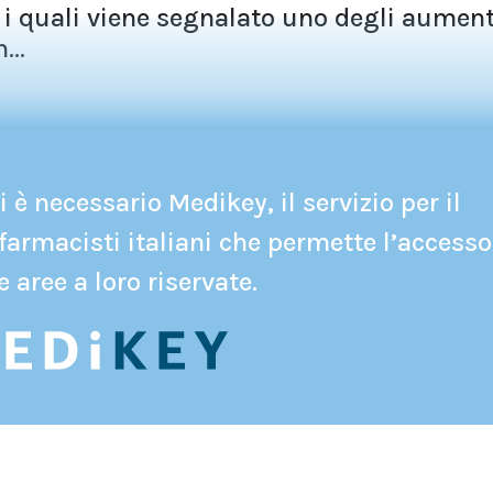
er i quali viene segnalato uno degli aument
...
 è necessario Medikey, il servizio per il
farmacisti italiani che permette l’accesso
e aree a loro riservate.