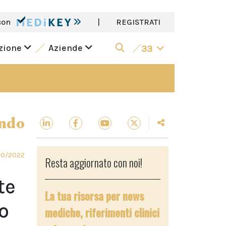
con
|
REGISTRATI
azione
Aziende
33
ndo
10/2022
Resta aggiornato con noi!
te
La tua risorsa per news
o
mediche, riferimenti clinici