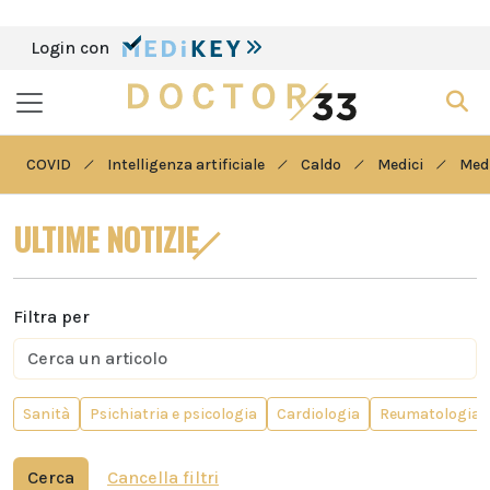
Login con
COVID
Intelligenza artificiale
Caldo
Medici
Medi
ULTIME NOTIZIE
Filtra per
Sanità
Psichiatria e psicologia
Cardiologia
Reumatologia
Cerca
Cancella filtri