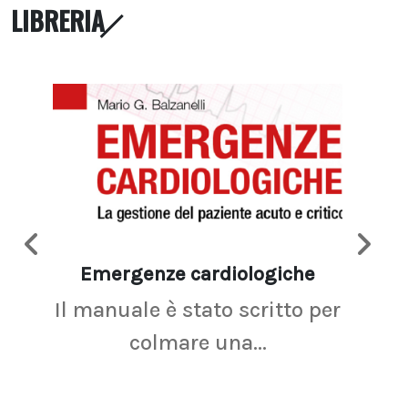
LIBRERIA
Emergenze cardiologiche
Ima
Il manuale è stato scritto per
La r
colmare una...