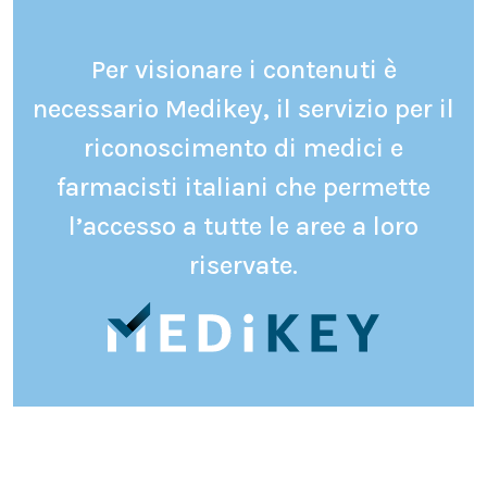
Per visionare i contenuti è
necessario Medikey, il servizio per il
riconoscimento di medici e
farmacisti italiani che permette
l’accesso a tutte le aree a loro
riservate.