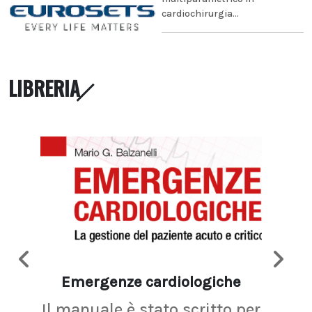
cardiochirurgia...
LIBRERIA
Emergenze cardiologiche
Ima
Il manuale è stato scritto per
La r