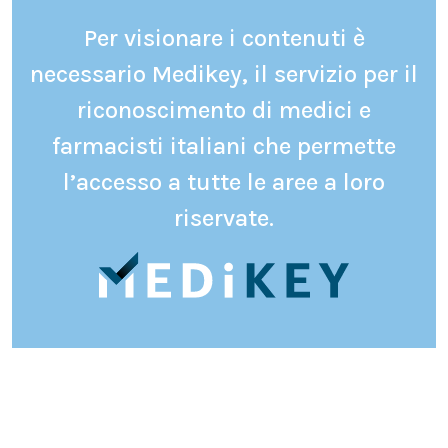
Per visionare i contenuti è
necessario Medikey, il servizio per il
riconoscimento di medici e
farmacisti italiani che permette
l’accesso a tutte le aree a loro
riservate.