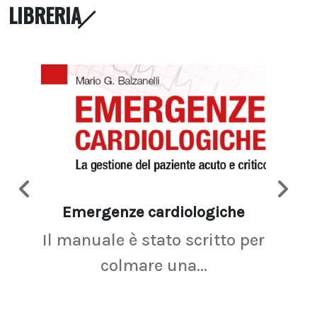
LIBRERIA
Emergenze cardiologiche
Ima
Il manuale è stato scritto per
La r
colmare una...