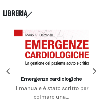
LIBRERIA
Emergenze cardiologiche
Ima
Il manuale è stato scritto per
La r
colmare una...