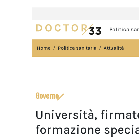
Politica sa
Home
Politica sanitaria
Attualità
Governo
Università, firmato
formazione special