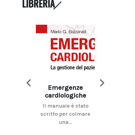
LIBRERIA
Emergenze
Imaging d
cardiologiche
mammel
Il manuale è stato
La radiolo
scritto per colmare
senologica inc
una...
ramo dell'imagi