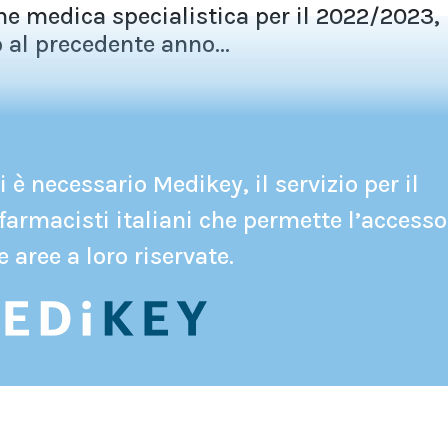
ne medica specialistica per il 2022/2023,
o al precedente anno...
 è necessario Medikey, il servizio per il
farmacisti italiani che permette l’accesso
e aree a loro riservate.