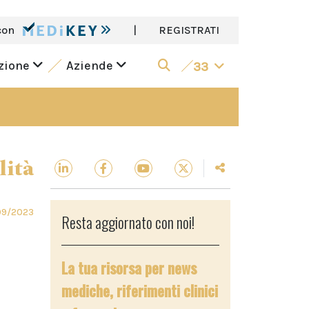
con
|
REGISTRATI
azione
Aziende
33
lità
09/2023
Resta aggiornato con noi!
La tua risorsa per news
mediche, riferimenti clinici