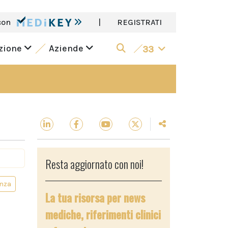
con
|
REGISTRATI
azione
Aziende
33
Resta aggiornato con noi!
enza
La tua risorsa per news
mediche, riferimenti clinici