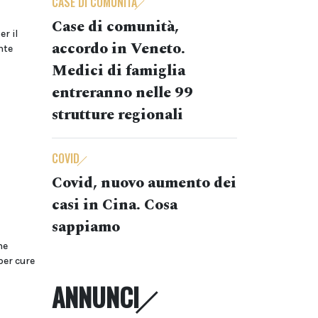
CASE DI COMUNITÀ
Case di comunità,
r il
accordo in Veneto.
nte
Medici di famiglia
entreranno nelle 99
strutture regionali
COVID
Covid, nuovo aumento dei
casi in Cina. Cosa
sappiamo
ne
per cure
ANNUNCI