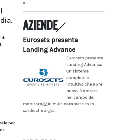
al...
l
dia.
AZIENDE
ndi
Eurosets presenta
4,
Landing Advance
Eurosets presenta
Landing Advance,
un sistema
completo e
intuitivo che apre
nuove frontiere
i
nel campo del
monitoraggio multiparametrico in
cardiochirurgia...
nale per
di