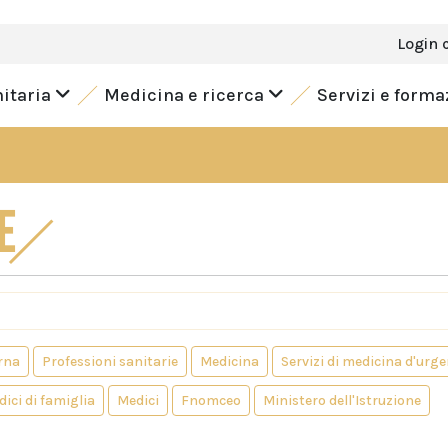
Login 
nitaria
Medicina e ricerca
Servizi e form
E
rna
Professioni sanitarie
Medicina
Servizi di medicina d'urg
ici di famiglia
Medici
Fnomceo
Ministero dell'Istruzione