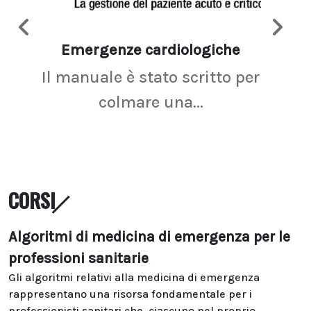
Emergenze cardiologiche
Ima
Il manuale è stato scritto per
La r
colmare una...
CORSI
Algoritmi di medicina di emergenza per le
professioni sanitarie
Gli algoritmi relativi alla medicina di emergenza
rappresentano una risorsa fondamentale per i
professionisti sanitari che, ciascuno nel proprio