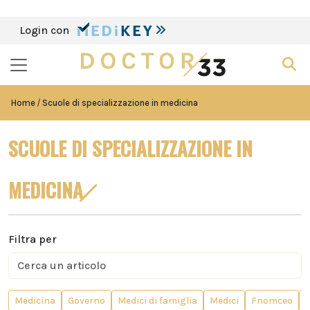
Login con
Home
Scuole di specializzazione in medicina
SCUOLE DI SPECIALIZZAZIONE IN
MEDICINA
Filtra per
Medicina
Governo
Medici di famiglia
Medici
Fnomceo
M