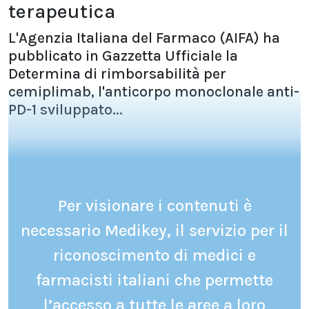
terapeutica
L'Agenzia Italiana del Farmaco (AIFA) ha
pubblicato in Gazzetta Ufficiale la
Determina di rimborsabilità per
cemiplimab, l'anticorpo monoclonale anti-
PD-1 sviluppato...
Per visionare i contenuti è
necessario Medikey, il servizio per il
riconoscimento di medici e
farmacisti italiani che permette
l’accesso a tutte le aree a loro