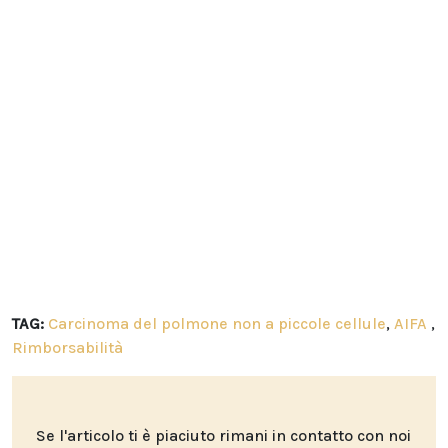
TAG:
Carcinoma del polmone non a piccole cellule
,
AIFA
,
Rimborsabilità
Se l'articolo ti è piaciuto rimani in contatto con noi