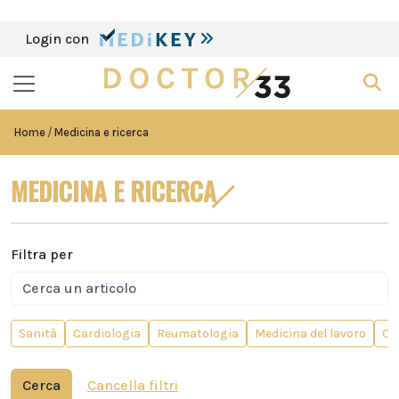
Login con
Home
Medicina e ricerca
MEDICINA E RICERCA
Filtra per
Sanità
Cardiologia
Reumatologia
Medicina del lavoro
Or
Cerca
Cancella filtri