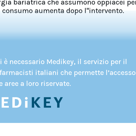
urgia bariatrica che assumono oppiacei pe
il consumo aumenta dopo l''intervento.
 è necessario Medikey, il servizio per il
farmacisti italiani che permette l’accesso
e aree a loro riservate.