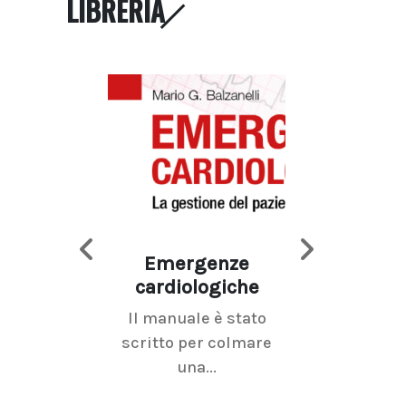
LIBRERIA
Emergenze
Imaging d
cardiologiche
mammel
Il manuale è stato
La radiolo
scritto per colmare
senologica inc
una...
ramo dell'imagi