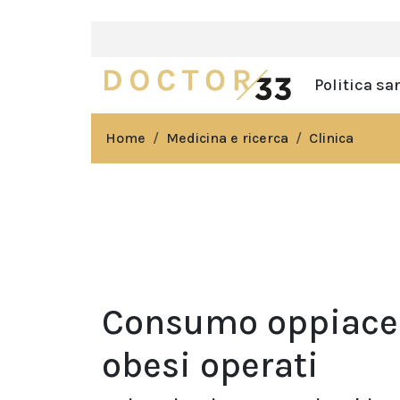
Politica sa
Home
Medicina e ricerca
Clinica
Consumo oppiacei 
obesi operati