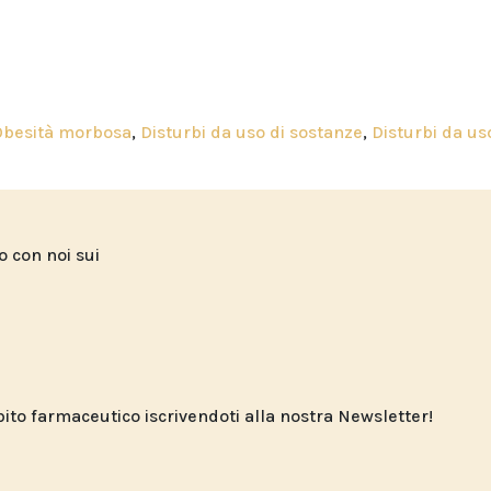
Obesità morbosa
,
Disturbi da uso di sostanze
,
Disturbi da us
to con noi sui
o farmaceutico iscrivendoti alla nostra Newsletter!