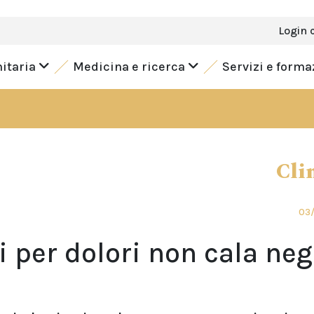
Login 
nitaria
Medicina e ricerca
Servizi e form
Cli
03/
per dolori non cala neg