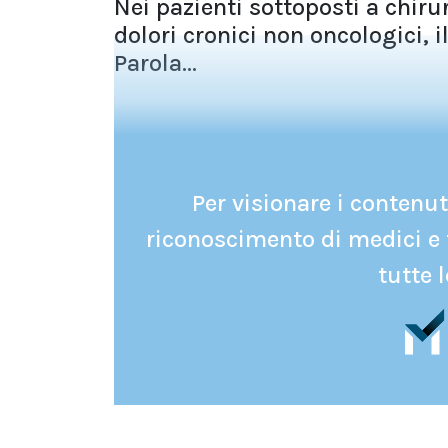
Nei pazienti sottoposti a chir
dolori cronici non oncologici, 
Parola...
Per visionare i contenuti
riconoscimento di medici e 
tutte l