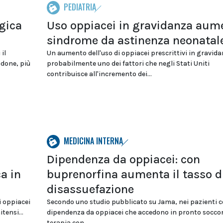
PEDIATRIA
lgica
Uso oppiacei in gravidanza aum
sindrome da astinenza neonatal
il
Un aumento dell'uso di oppiacei prescrittivi in gravida
odone, più
probabilmente uno dei fattori che negli Stati Uniti
contribuisce all'incremento dei...
MEDICINA INTERNA
Dipendenza da oppiacei: con
a in
buprenorfina aumenta il tasso d
disassuefazione
i oppiacei
Secondo uno studio pubblicato su Jama, nei pazienti 
tensi...
dipendenza da oppiacei che accedono in pronto soccor
terapia con...