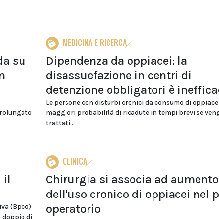
MEDICINA E RICERCA
da su
Dipendenza da oppiacei: la
un
disassuefazione in centri di
detenzione obbligatori è ineffica
Le persone con disturbi cronici da consumo di oppiac
prolungato
maggiori probabilità di ricadute in tempi brevi se ve
trattati...
CLINICA
 il
Chirurgia si associa ad aumento
dell'uso cronico di oppiacei nel 
operatorio
iva (Bpco)
 doppio di