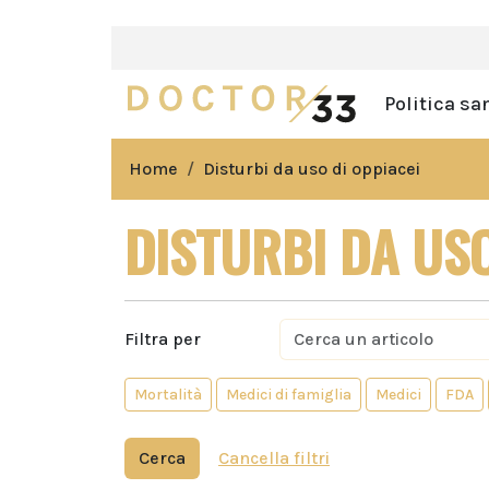
Politica sa
Home
Disturbi da uso di oppiacei
DISTURBI DA USO
Filtra per
Mortalità
Medici di famiglia
Medici
FDA
Cerca
Cancella filtri