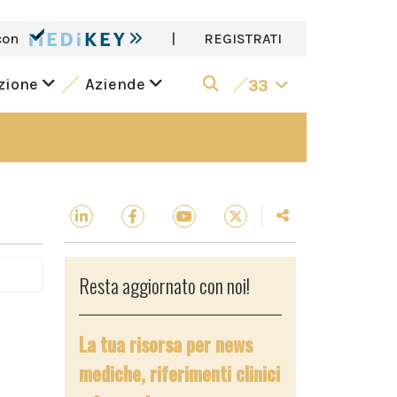
con
|
REGISTRATI
azione
Aziende
33
Resta aggiornato con noi!
La tua risorsa per news
mediche, riferimenti clinici