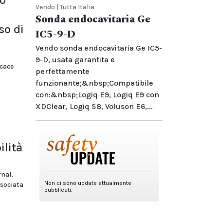
io
Vendo | Tutta Italia
Sonda endocavitaria Ge
so di
IC5-9-D
Vendo sonda endocavitaria Ge IC5-
9-D, usata garantita e
icace
perfettamente
funzionante;&nbsp;Compatibile
con:&nbsp;Logiq E9, Logiq E9 con
XDClear, Logiq S8, Voluson E6,...
lità
rnal,
ssociata