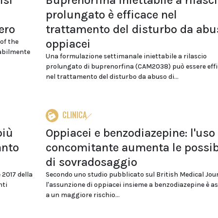
isi
Buprenorfina iniettabile a rilasc
prolungato è efficace nel
ero
trattamento del disturbo da abu
oppiacei
 of the
abilmente
Una formulazione settimanale iniettabile a rilascio
prolungato di buprenorfina (CAM2038) può essere eff
nel trattamento del disturbo da abuso di...
CLINICA
più
Oppiacei e benzodiazepine: l'uso
anto
concomitante aumenta le possibi
di sovradosaggio
2017 della
Secondo uno studio pubblicato sul British Medical Jou
nti
l'assunzione di oppiacei insieme a benzodiazepine è a
a un maggiore rischio...