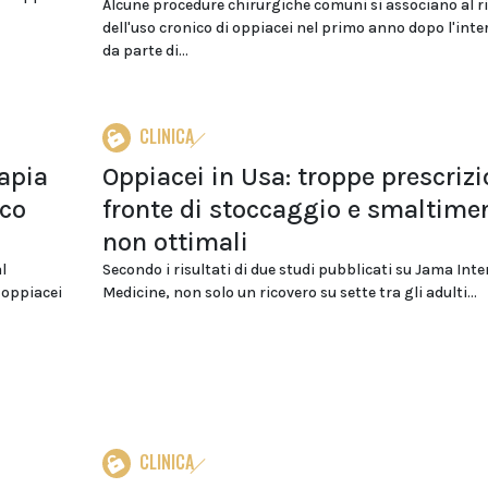
Alcune procedure chirurgiche comuni si associano al r
dell'uso cronico di oppiacei nel primo anno dopo l'inte
da parte di...
CLINICA
rapia
Oppiacei in Usa: troppe prescrizi
ico
fronte di stoccaggio e smaltime
non ottimali
l
Secondo i risultati di due studi pubblicati su Jama Inte
 oppiacei
Medicine, non solo un ricovero su sette tra gli adulti...
CLINICA