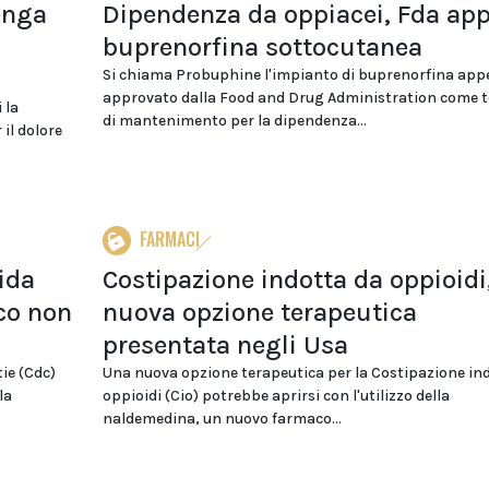
unga
Dipendenza da oppiacei, Fda ap
buprenorfina sottocutanea
Si chiama Probuphine l'impianto di buprenorfina app
approvato dalla Food and Drug Administration come t
 la
di mantenimento per la dipendenza...
 il dolore
FARMACI
ida
Costipazione indotta da oppioidi
ico non
nuova opzione terapeutica
presentata negli Usa
tie (Cdc)
Una nuova opzione terapeutica per la Costipazione in
la
oppioidi (Cio) potrebbe aprirsi con l'utilizzo della
naldemedina, un nuovo farmaco...