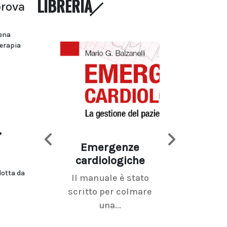
LIBRERIA
prova
ena
erapia
,
Emergenze
Imaging d
cardiologiche
mammel
dotta da
Il manuale è stato
La radiolo
scritto per colmare
senologica inc
una...
ramo dell'imagi