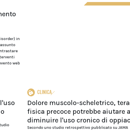
mento
isorder) in
 assunto
ontrastare
terventi
 evento web
CLINICA
l'uso
Dolore muscolo-scheletrico, tera
io
fisica precoce potrebbe aiutare 
diminuire l'uso cronico di oppiac
studio
Secondo uno studio retrospettivo pubblicato su JAMA