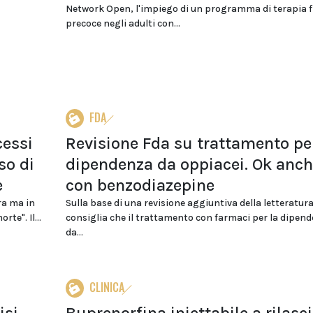
Network Open, l'impiego di un programma di terapia f
precoce negli adulti con...
FDA
cessi
Revisione Fda su trattamento per
so di
dipendenza da oppiacei. Ok anc
e
con benzodiazepine
ra ma in
Sulla base di una revisione aggiuntiva della letteratura
te". Il...
consiglia che il trattamento con farmaci per la dipen
da...
CLINICA