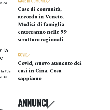
CASE DI COMUNITÀ
isica
Case di comunità,
accordo in Veneto.
Medici di famiglia
entreranno nelle 99
strutture regionali
 la
COVID
he
Covid, nuovo aumento dei
casi in Cina. Cosa
 la Fda
denza
sappiamo
ANNUNCI