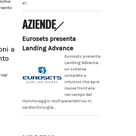
ischio
al...
rvento
AZIENDE
Eurosets presenta
Landing Advance
oni a
Eurosets presenta
nto
Landing Advance,
un sistema
rnal
completo e
intuitivo che apre
nuove frontiere
nel campo del
monitoraggio multiparametrico in
cardiochirurgia...