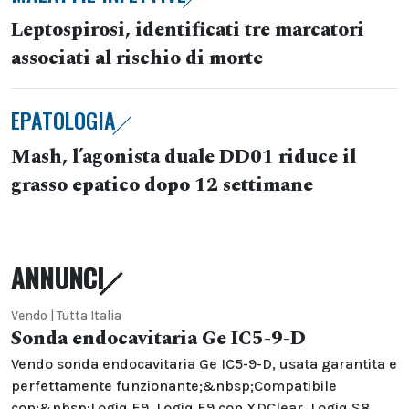
Leptospirosi, identificati tre marcatori
associati al rischio di morte
EPATOLOGIA
Mash, l’agonista duale DD01 riduce il
grasso epatico dopo 12 settimane
ANNUNCI
Vendo | Tutta Italia
Sonda endocavitaria Ge IC5-9-D
Vendo sonda endocavitaria Ge IC5-9-D, usata garantita e
perfettamente funzionante;&nbsp;Compatibile
con:&nbsp;Logiq E9, Logiq E9 con XDClear, Logiq S8,