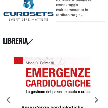
monitoraggio
multiparametrico in
cardiochirurgia...
LIBRERIA
Emergenze cardiologiche
Ima