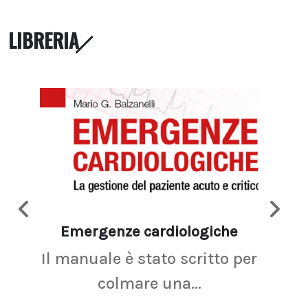
LIBRERIA
Emergenze cardiologiche
Ima
Il manuale è stato scritto per
La r
colmare una...