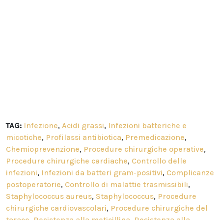
TAG:
Infezione
,
Acidi grassi
,
Infezioni batteriche e
micotiche
,
Profilassi antibiotica
,
Premedicazione
,
Chemioprevenzione
,
Procedure chirurgiche operative
,
Procedure chirurgiche cardiache
,
Controllo delle
infezioni
,
Infezioni da batteri gram-positivi
,
Complicanze
postoperatorie
,
Controllo di malattie trasmissibili
,
Staphylococcus aureus
,
Staphylococcus
,
Procedure
chirurgiche cardiovascolari
,
Procedure chirurgiche del
torace
,
Resistenza alla meticillina
,
Resistenza alla