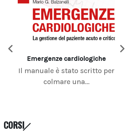
Emergenze cardiologiche
Ima
Il manuale è stato scritto per
La r
colmare una...
CORSI