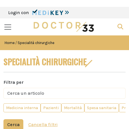
Login con
Home
Specialità chirurgiche
SPECIALITÀ CHIRURGICHE
Filtra per
Medicina interna
Pazienti
Mortalità
Spesa sanitaria
Prof
Cerca
Cancella filtri