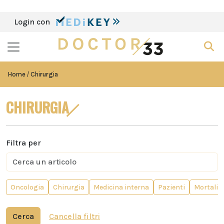
Login con
Home
Chirurgia
CHIRURGIA
Filtra per
Oncologia
Chirurgia
Medicina interna
Pazienti
Mortalit
Cerca
Cancella filtri