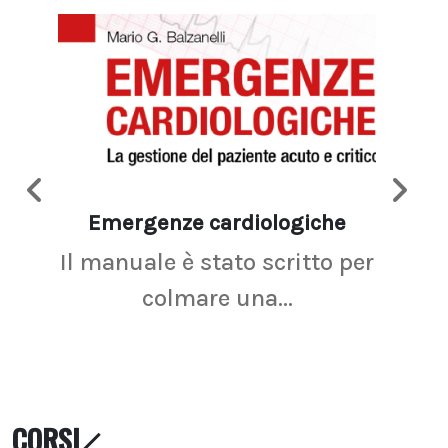
Emergenze cardiologiche
Ima
Il manuale è stato scritto per
La r
colmare una...
CORSI