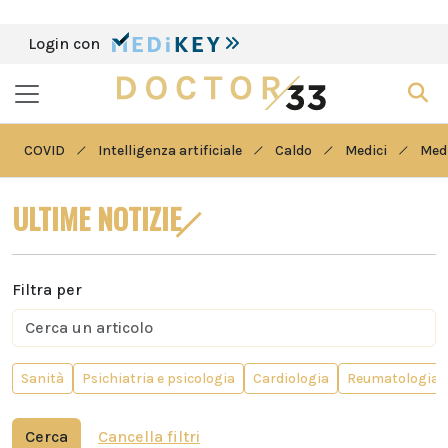
Login con
COVID
Intelligenza artificiale
Caldo
Medici
Medi
ULTIME NOTIZIE
Filtra per
Sanità
Psichiatria e psicologia
Cardiologia
Reumatologia
Cerca
Cancella filtri