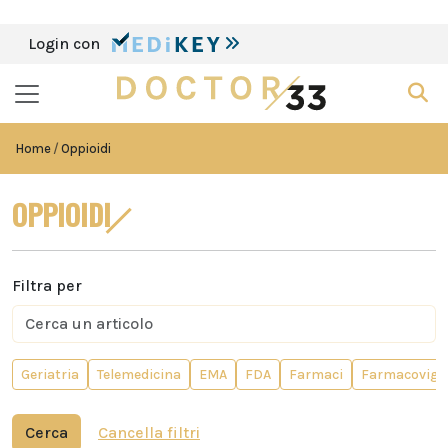
Login con
Home
Oppioidi
OPPIOIDI
Filtra per
Geriatria
Telemedicina
EMA
FDA
Farmaci
Farmacovigi
Cerca
Cancella filtri