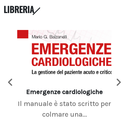
LIBRERIA
Emergenze cardiologiche
Ima
Il manuale è stato scritto per
La r
colmare una...