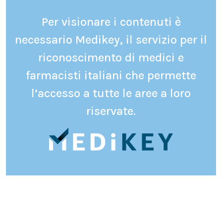
Per visionare i contenuti è
necessario Medikey, il servizio per il
riconoscimento di medici e
farmacisti italiani che permette
l’accesso a tutte le aree a loro
riservate.