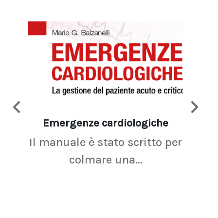
Emergenze cardiologiche
Ima
Il manuale è stato scritto per
La r
colmare una...