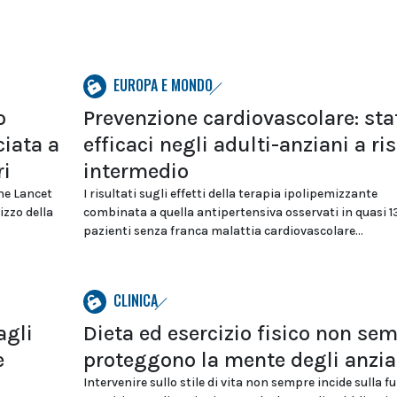
EUROPA E MONDO
o
Prevenzione cardiovascolare: sta
ciata a
efficaci negli adulti-anziani a ri
ri
intermedio
he Lancet
I risultati sugli effetti della terapia ipolipemizzante
izzo della
combinata a quella antipertensiva osservati in quasi 1
pazienti senza franca malattia cardiovascolare...
CLINICA
agli
Dieta ed esercizio fisico non se
e
proteggono la mente degli anzia
Intervenire sullo stile di vita non sempre incide sulla f