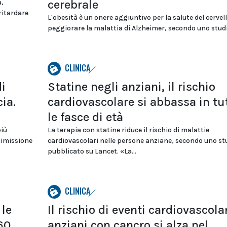
cerebrale
a,
ritardare
L'obesità è un onere aggiuntivo per la salute del cervel
peggiorare la malattia di Alzheimer, secondo uno studio
CLINICA
i
Statine negli anziani, il rischio
ia.
cardiovascolare si abbassa in tu
le fasce di età
più
La terapia con statine riduce il rischio di malattie
dimissione
cardiovascolari nelle persone anziane, secondo uno st
pubblicato su Lancet. «La...
CLINICA
 le
Il rischio di eventi cardiovascolar
60
anziani con cancro si alza nel