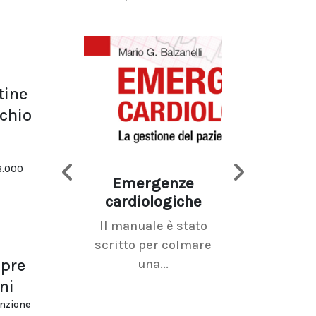
tine
schio
3.000
Emergenze
Imaging d
cardiologiche
mammel
Il manuale è stato
La radiolo
scritto per colmare
senologica inc
mpre
una...
ramo dell'imagi
ni
unzione