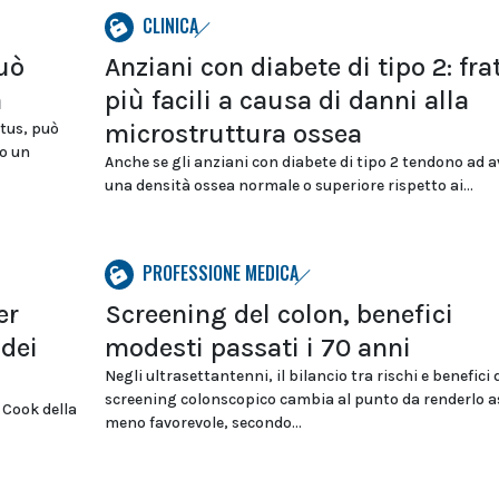
CLINICA
uò
Anziani con diabete di tipo 2: fra
a
più facili a causa di danni alla
microstruttura ossea
ctus, può
do un
Anche se gli anziani con diabete di tipo 2 tendono ad a
una densità ossea normale o superiore rispetto ai...
PROFESSIONE MEDICA
er
Screening del colon, benefici
 dei
modesti passati i 70 anni
Negli ultrasettantenni, il bilancio tra rischi e benefici 
screening colonscopico cambia al punto da renderlo a
Cook della
meno favorevole, secondo...