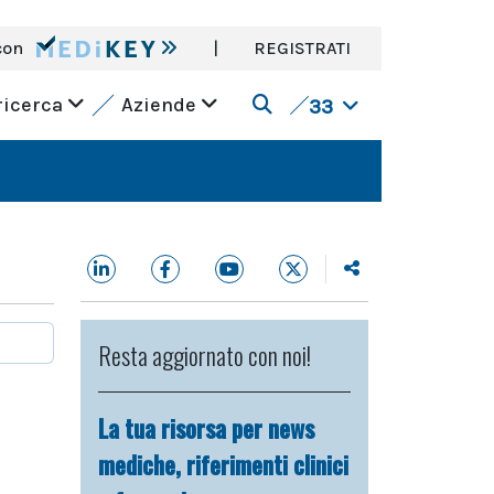
con
|
REGISTRATI
ricerca
Aziende
33
Resta aggiornato con noi!
La tua risorsa per news
mediche, riferimenti clinici