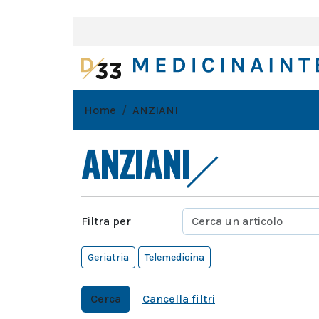
Home
ANZIANI
ANZIANI
Filtra per
Geriatria
Telemedicina
Cerca
Cancella filtri