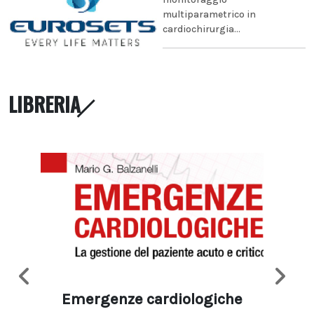
multiparametrico in
cardiochirurgia...
LIBRERIA
Emergenze cardiologiche
Ima