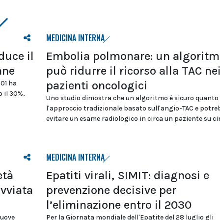
MEDICINA INTERNA
duce il
Embolia polmonare: un algoritm
ane
può ridurre il ricorso alla TAC ne
pazienti oncologici
D01 ha
 il 30%,
Uno studio dimostra che un algoritmo è sicuro quanto
l'approccio tradizionale basato sull'angio-TAC e potre
evitare un esame radiologico in circa un paziente su c
MEDICINA INTERNA
età
Epatiti virali, SIMIT: diagnosi e
avviata
prevenzione decisive per
l’eliminazione entro il 2030
nuove
Per la Giornata mondiale dell'Epatite del 28 luglio gli