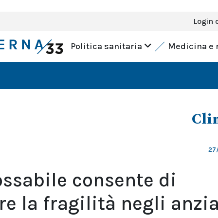
Login 
Politica sanitaria
Medicina e 
Cli
27
ossabile consente di
e la fragilità negli anzi