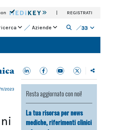
con
|
REGISTRATI
ricerca
Aziende
33
nica
/11/2023
Resta aggiornato con noi!
La tua risorsa per news
ani
mediche, riferimenti clinici