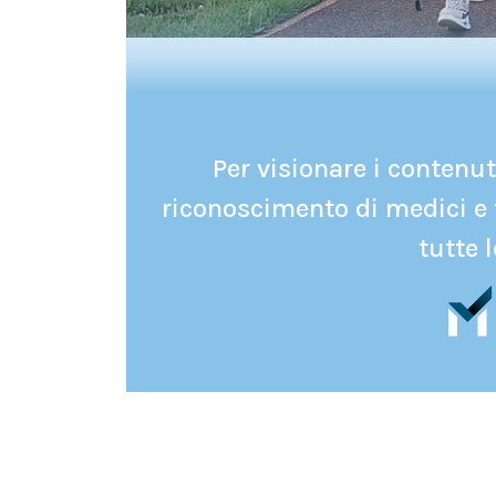
Per visionare i contenuti
riconoscimento di medici e 
tutte l