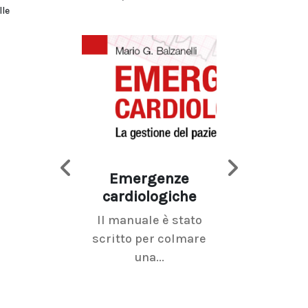
lle
Emergenze
Imaging d
cardiologiche
mammel
Il manuale è stato
La radiolo
scritto per colmare
senologica inc
una...
ramo dell'imagi