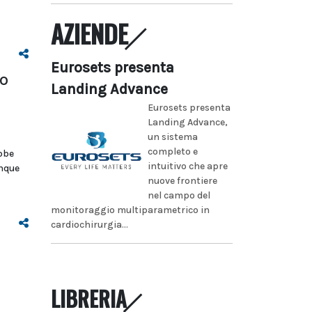
AZIENDE
Eurosets presenta
o
Landing Advance
i
Eurosets presenta
Landing Advance,
un sistema
completo e
bbe
intuitivo che apre
inque
nuove frontiere
nel campo del
monitoraggio multiparametrico in
cardiochirurgia...
LIBRERIA