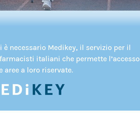
 è necessario Medikey, il servizio per il
farmacisti italiani che permette l’accesso
e aree a loro riservate.