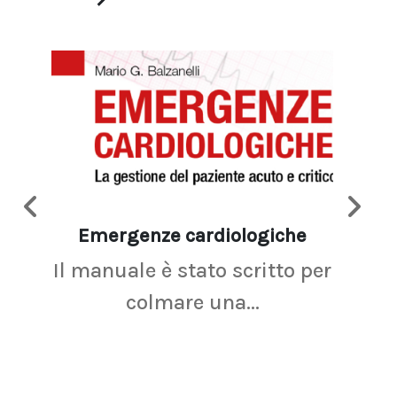
Emergenze cardiologiche
Ima
Il manuale è stato scritto per
La r
colmare una...