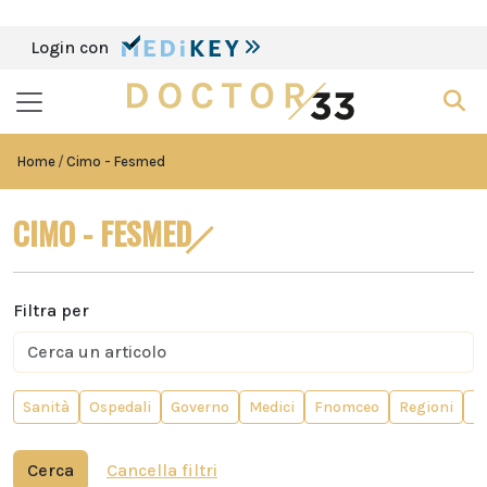
Login con
Home
Cimo - Fesmed
CIMO - FESMED
Filtra per
Sanità
Ospedali
Governo
Medici
Fnomceo
Regioni
M
Cerca
Cancella filtri