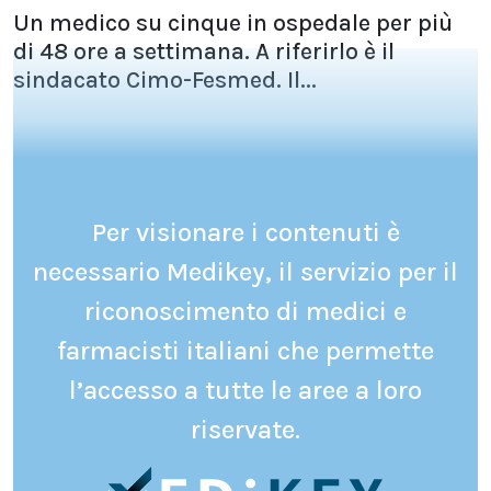
Un medico su cinque in ospedale per più
di 48 ore a settimana. A riferirlo è il
sindacato Cimo-Fesmed. Il...
Per visionare i contenuti è
necessario Medikey, il servizio per il
riconoscimento di medici e
farmacisti italiani che permette
l’accesso a tutte le aree a loro
riservate.