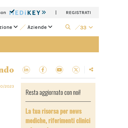
con
|
REGISTRATI
azione
Aziende
33
ndo
10/2023
Resta aggiornato con noi!
La tua risorsa per news
mediche, riferimenti clinici