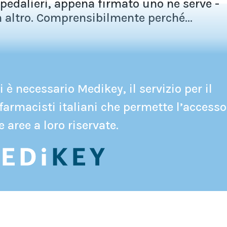
spedalieri, appena firmato uno ne serve -
 altro. Comprensibilmente perché...
 è necessario Medikey, il servizio per il
farmacisti italiani che permette l’accesso
e aree a loro riservate.