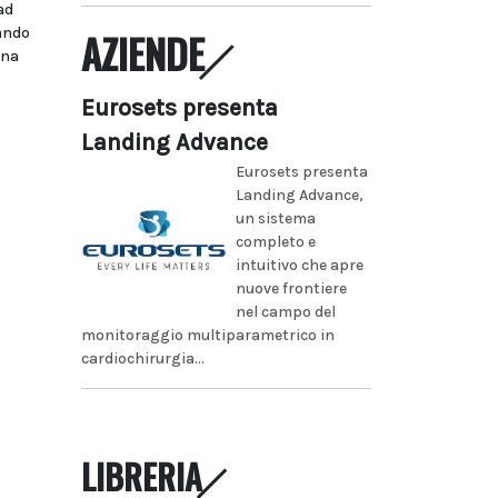
ad
bando
AZIENDE
ina
Eurosets presenta
Landing Advance
Eurosets presenta
Landing Advance,
un sistema
completo e
intuitivo che apre
nuove frontiere
nel campo del
monitoraggio multiparametrico in
cardiochirurgia...
LIBRERIA