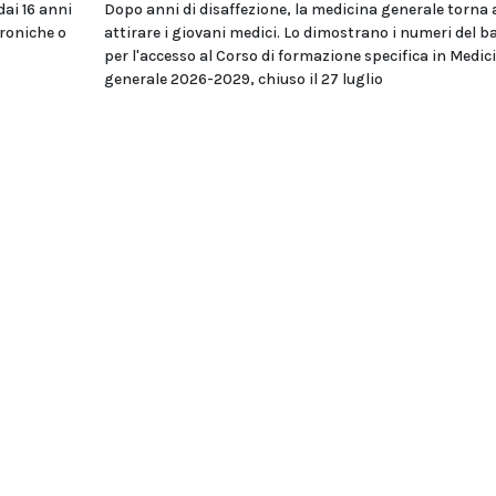
dai 16 anni
Dopo anni di disaffezione, la medicina generale torna 
troniche o
attirare i giovani medici. Lo dimostrano i numeri del 
per l'accesso al Corso di formazione specifica in Medic
generale 2026-2029, chiuso il 27 luglio