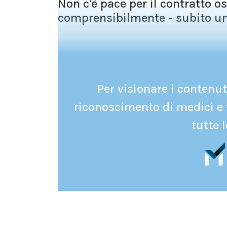
Non c'è pace per il contratto o
comprensibilmente - subito un
Per visionare i contenuti
riconoscimento di medici e 
tutte l