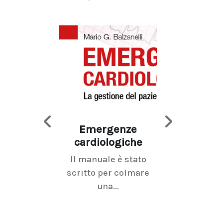
Emergenze
Imaging d
cardiologiche
mammel
Il manuale è stato
La radiolo
scritto per colmare
senologica inc
una...
ramo dell'imagi