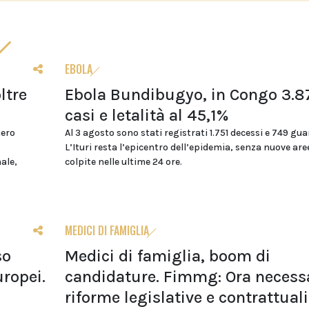
EBOLA
ltre
Ebola Bundibugyo, in Congo 3.8
casi e letalità al 45,1%
mero
Al 3 agosto sono stati registrati 1.751 decessi e 749 gua
L’Ituri resta l’epicentro dell’epidemia, senza nuove are
nale,
colpite nelle ultime 24 ore.
MEDICI DI FAMIGLIA
so
Medici di famiglia, boom di
uropei.
candidature. Fimmg: Ora necess
riforme legislative e contrattuali