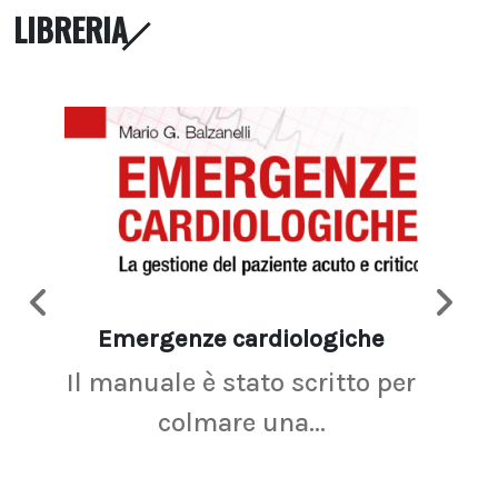
LIBRERIA
Emergenze cardiologiche
Ima
Il manuale è stato scritto per
La r
colmare una...