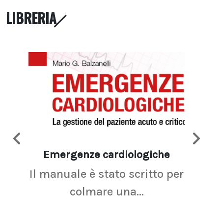
LIBRERIA
Emergenze cardiologiche
Ima
Il manuale è stato scritto per
La r
colmare una...