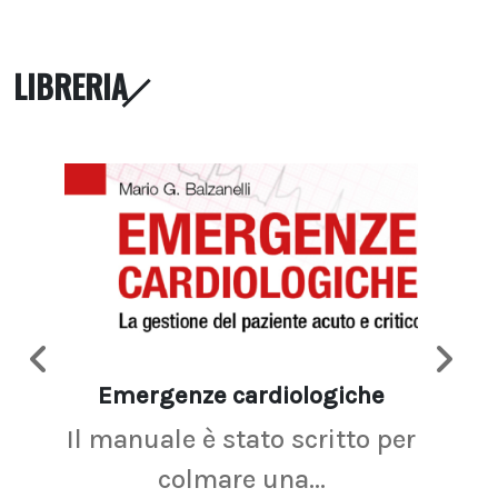
LIBRERIA
Emergenze cardiologiche
Ima
Il manuale è stato scritto per
La r
colmare una...