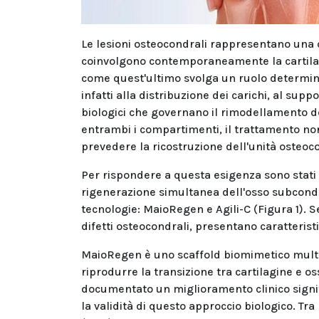
Le lesioni osteocondrali rappresentano una cat
coinvolgono contemporaneamente la cartilagi
come quest'ultimo svolga un ruolo determin
infatti alla distribuzione dei carichi, al sup
biologici che governano il rimodellamento d
entrambi i compartimenti, il trattamento non
prevedere la ricostruzione dell'unità osteo
Per rispondere a questa esigenza sono stati s
rigenerazione simultanea dell'osso subcondral
tecnologie: MaioRegen e Agili-C (Figura 1). 
difetti osteocondrali, presentano caratteristic
MaioRegen è uno scaffold biomimetico multifa
riprodurre la transizione tra cartilagine e os
documentato un miglioramento clinico signifi
la validità di questo approccio biologico. Tra