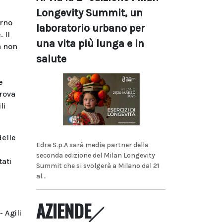
Longevity Summit, un
erno
laboratorio urbano per
 Il
una vita più lunga e in
a non
salute
e
trova
li
delle
Edra S.p.A sarà media partner della
seconda edizione del Milan Longevity
tati
Summit che si svolgerà a Milano dal 21
al...
AZIENDE
 Agili