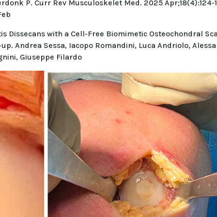
, Verdonk P. Curr Rev Musculoskelet Med. 2025 Apr;18(4):124-
5Feb
is Dissecans with a Cell-Free Biomimetic Osteochondral Sca
w-up. Andrea Sessa, Iacopo Romandini, Luca Andriolo, Aless
gnini, Giuseppe Filardo