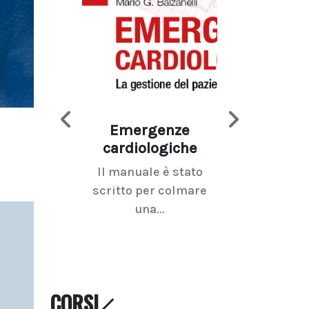
Emergenze
Imaging d
cardiologiche
mammel
Il manuale è stato
La radiolo
scritto per colmare
senologica inc
una...
ramo dell'imagi
CORSI