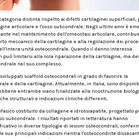
egoria distinta rispetto ai difetti cartilaginei superficiali,
ne articolare e l'osso subcondrale. Negli ultimi anni è em
ante nel mantenimento dell'omeostasi articolare, contribu
porto meccanico della cartilagine e alla regolazione dei proce
ell'intera unità osteocondrale. Quando il danno interessa
 può limitarsi alla sola riparazione della cartilagine, ma de
condrale nel suo complesso.
viluppati scaffold osteocondrali in grado di favorire la
e e della cartilagine. Attualmente, in Italia, sono disponib
Sebbene entrambe siano finalizzate alla ricostruzione biolog
he strutturali e indicazioni cliniche differenti.
sico costituito da collagene e idrossiapatite, progettato p
so subcondrale. I risultati riportati in letteratura hanno
cativo in diverse tipologie di lesioni osteocondrali, confe
 le sue principali indicazioni rientra l'osteocondrite dissecan