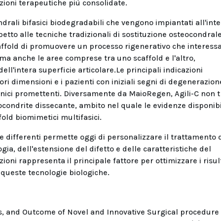
zioni terapeutiche più consolidate.
ondrali bifasici biodegradabili che vengono impiantati all'int
etto alle tecniche tradizionali di sostituzione osteocondrale.
caffold di promuovere un processo rigenerativo che interess
, ma anche le aree comprese tra uno scaffold e l'altro,
l'intera superficie articolare.Le principali indicazioni
ri dimensioni e i pazienti con iniziali segni di degenerazion
clinici promettenti. Diversamente da MaioRegen, Agili-C non 
ocondrite dissecante, ambito nel quale le evidenze disponibi
ld biomimetici multifasici.
che differenti permette oggi di personalizzare il trattamento 
gia, dell'estensione del difetto e delle caratteristiche del
ioni rappresenta il principale fattore per ottimizzare i risul
di queste tecnologie biologiche.
s, and Outcome of Novel and Innovative Surgical procedure -