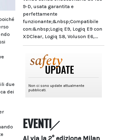
9-D, usata garantita e
perfettamente
 poiché
funzionante;&nbsp;Compatibile
erso
con:&nbsp;Logiq E9, Logiq E9 con
endo
XDClear, Logiq S8, Voluson E6,...
ssi
ve
ili due
ica dei
er
EVENTI
rmando
te
Al via la 2° edizione Milan