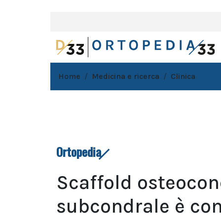
Home
Medicina e ricerca
Clinica
Ortopedia
Scaffold osteocon
subcondrale è c