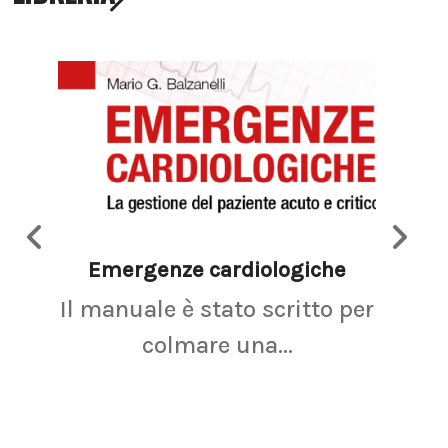
Emergenze cardiologiche
Ima
Il manuale è stato scritto per
La r
colmare una...