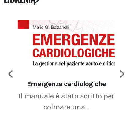
Emergenze cardiologiche
Ima
Il manuale è stato scritto per
La r
colmare una...