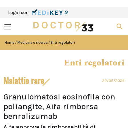
Login con
Home
Medicina e ricerca
Enti regolatori
Enti regolatori
Malattie rare
22/05/2026
Granulomatosi eosinofila con
poliangite, Aifa rimborsa
benralizumab
Aifa approva la rimborsabilità di