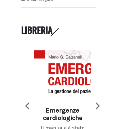
LIBRERIA
Emergenze
Imaging d
cardiologiche
mammel
Il manuale è stato
La radiolo