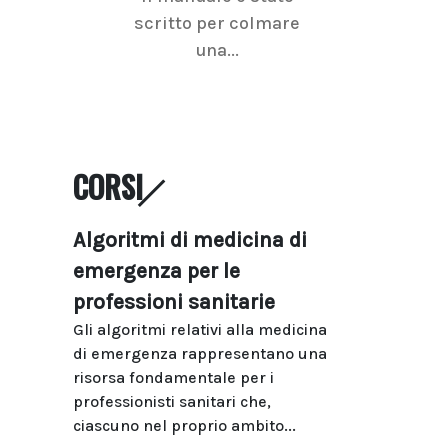
scritto per colmare
senologica inc
una...
ramo dell'imagi
CORSI
Algoritmi di medicina di
emergenza per le
professioni sanitarie
Gli algoritmi relativi alla medicina
di emergenza rappresentano una
risorsa fondamentale per i
professionisti sanitari che,
ciascuno nel proprio ambito...