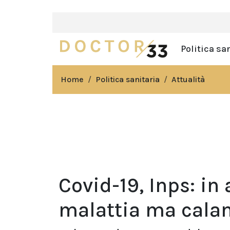
Politica sa
Home
Politica sanitaria
Attualità
Covid-19, Inps: in 
malattia ma calan