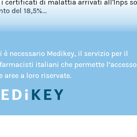
certificati di malattia arrivati all'Inps s
to del 18,5%...
 è necessario Medikey, il servizio per il
farmacisti italiani che permette l’accesso
e aree a loro riservate.