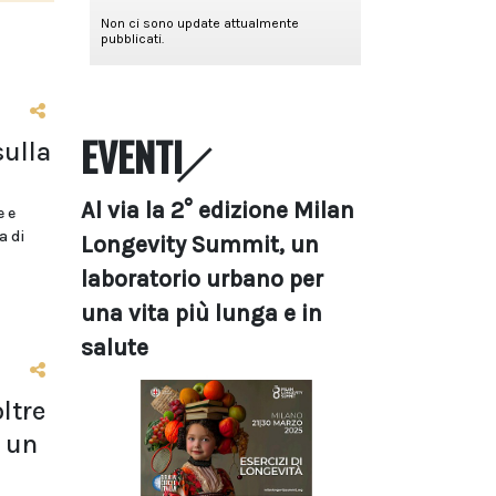
EVENTI
sulla
Al via la 2° edizione Milan
e e
a di
Longevity Summit, un
laboratorio urbano per
una vita più lunga e in
salute
ltre
 un