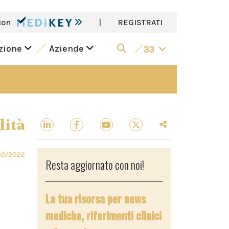
con
|
REGISTRATI
azione
Aziende
33
lità
02/2022
Resta aggiornato con noi!
La tua risorsa per news
mediche, riferimenti clinici