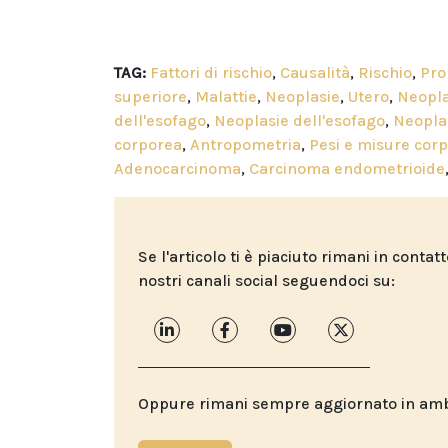
TAG:
Fattori di rischio
,
Causalità
,
Rischio
,
Pro
superiore
,
Malattie
,
Neoplasie
,
Utero
,
Neopla
dell'esofago
,
Neoplasie dell'esofago
,
Neoplas
corporea
,
Antropometria
,
Pesi e misure corp
Adenocarcinoma
,
Carcinoma endometrioide
Se l'articolo ti è piaciuto rimani in contat
nostri canali social seguendoci su:
Oppure rimani sempre aggiornato in ambit