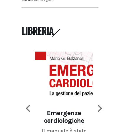
LIBRERIA
Emergenze
Imaging d
cardiologiche
mammel
Il manuale è stato
La radiolo