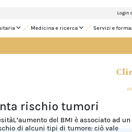
Login 
nitaria
Medicina e ricerca
Servizi e form
Cli
21
nta rischio tumori
esitàL’aumento del BMI è associato ad un
chio di alcuni tipi di tumore: ciò vale