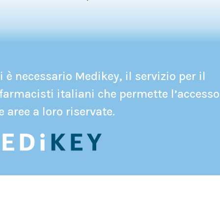
 è necessario Medikey, il servizio per il
farmacisti italiani che permette l’accesso
e aree a loro riservate.