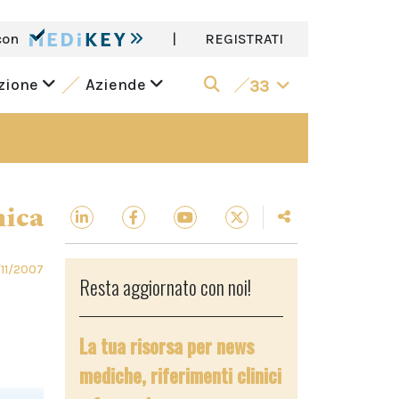
con
|
REGISTRATI
azione
Aziende
33
nica
/11/2007
Resta aggiornato con noi!
La tua risorsa per news
mediche, riferimenti clinici