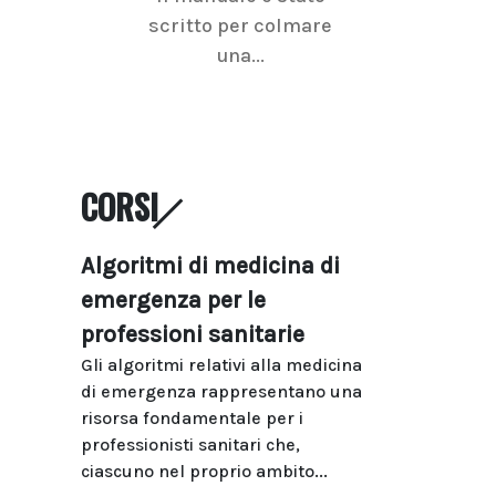
scritto per colmare
senologica inc
una...
ramo dell'imagi
CORSI
Algoritmi di medicina di
emergenza per le
professioni sanitarie
Gli algoritmi relativi alla medicina
di emergenza rappresentano una
risorsa fondamentale per i
professionisti sanitari che,
ciascuno nel proprio ambito...