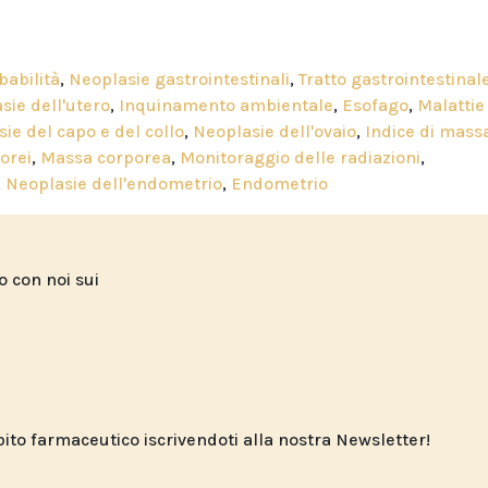
babilità
,
Neoplasie gastrointestinali
,
Tratto gastrointestinal
sie dell'utero
,
Inquinamento ambientale
,
Esofago
,
Malattie
ie del capo e del collo
,
Neoplasie dell'ovaio
,
Indice di mass
orei
,
Massa corporea
,
Monitoraggio delle radiazioni
,
,
Neoplasie dell'endometrio
,
Endometrio
to con noi sui
o farmaceutico iscrivendoti alla nostra Newsletter!