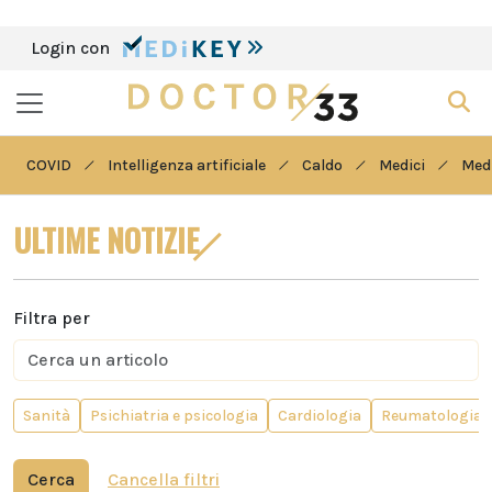
Login con
COVID
Intelligenza artificiale
Caldo
Medici
Medi
ULTIME NOTIZIE
Filtra per
Sanità
Psichiatria e psicologia
Cardiologia
Reumatologia
Cerca
Cancella filtri