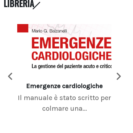
LIBRERIA
Emergenze cardiologiche
Ima
Il manuale è stato scritto per
La r
colmare una...