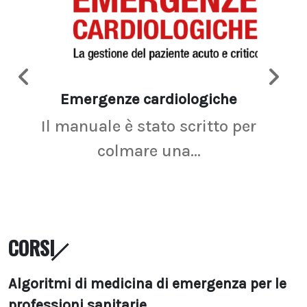
Emergenze cardiologiche
Ima
Il manuale è stato scritto per
La r
colmare una...
CORSI
Algoritmi di medicina di emergenza per le
professioni sanitarie