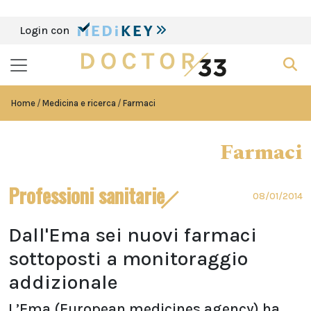
Login con
Home
Medicina e ricerca
Farmaci
Farmaci
Professioni sanitarie
08/01/2014
Dall'Ema sei nuovi farmaci
sottoposti a monitoraggio
addizionale
L’Ema (European medicines agency) ha