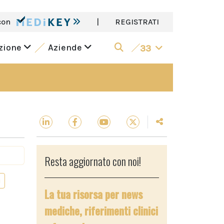
con
|
REGISTRATI
azione
Aziende
33
Resta aggiornato con noi!
i
La tua risorsa per news
mediche, riferimenti clinici