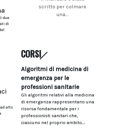
scritto per colmare
senologica inc
na
una...
ramo dell'imagi
di due
ti di
del
CORSI
Algoritmi di medicina di
emergenza per le
professioni sanitarie
aci
Gli algoritmi relativi alla medicina
di emergenza rappresentano una
ad alto
risorsa fondamentale per i
a
professionisti sanitari che,
ciascuno nel proprio ambito...