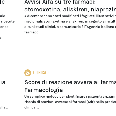
le
Avvisi Aifa su tre farmaci:
atomoxetina, aliskiren, niaprazi
ale
A dicembre sono stati modificati i foglietti illustrativi 
 ripetute
medicinali: atomexetina e aliskiren, in seguito ai risulta
zienda
alcuni studi clinici, a comunicarlo è l''Agenzia italiana 
farmaco
o
CLINICA
ia
Score di reazione avvera ai farm
Farmacologia
Un semplice metodo per identificare i pazienti anziani 
a
rischio di reazioni avverse ai farmaci (Adr) nella pratic
la...
clinica,...