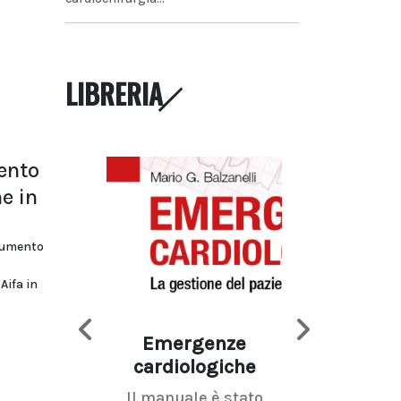
LIBRERIA
mento
e in
ocumento
Aifa in
Emergenze
Imaging d
cardiologiche
mammel
Il manuale è stato
La radiolo