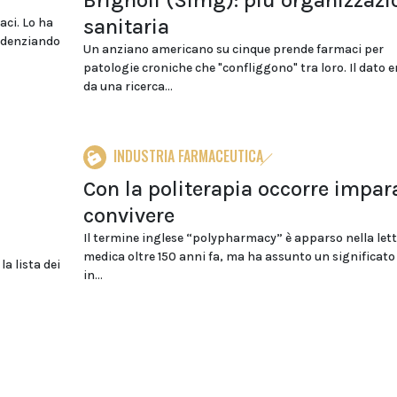
Brignoli (Simg): più organizzazi
sanitaria
aci. Lo ha
idenziando
Un anziano americano su cinque prende farmaci per
patologie croniche che "confliggono" tra loro. Il dato 
da una ricerca...
INDUSTRIA FARMACEUTICA
Con la politerapia occorre impar
convivere
Il termine inglese “polypharmacy” è apparso nella let
medica oltre 150 anni fa, ma ha assunto un significat
a lista dei
in...