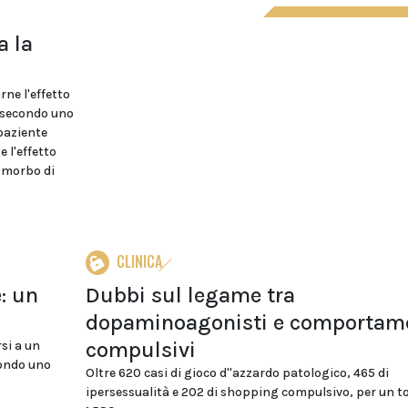
a la
ne l'effetto
o secondo uno
paziente
e l'effetto
 morbo di
CLINICA
: un
Dubbi sul legame tra
dopaminoagonisti e comportam
compulsivi
si a un
condo uno
Oltre 620 casi di gioco d''azzardo patologico, 465 di
ipersessualità e 202 di shopping compulsivo, per un to