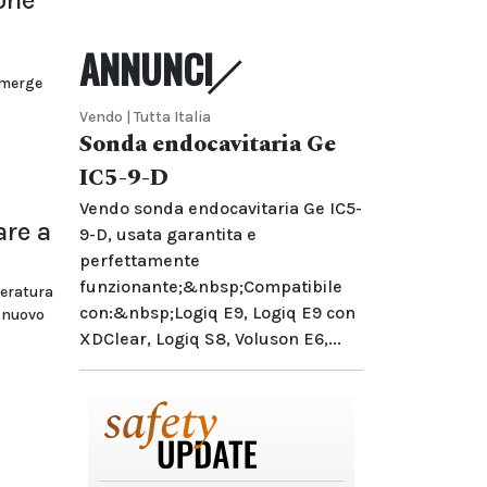
one
ANNUNCI
emerge
Vendo | Tutta Italia
Sonda endocavitaria Ge
IC5-9-D
Vendo sonda endocavitaria Ge IC5-
are a
9-D, usata garantita e
perfettamente
funzionante;&nbsp;Compatibile
teratura
con:&nbsp;Logiq E9, Logiq E9 con
o nuovo
XDClear, Logiq S8, Voluson E6,...