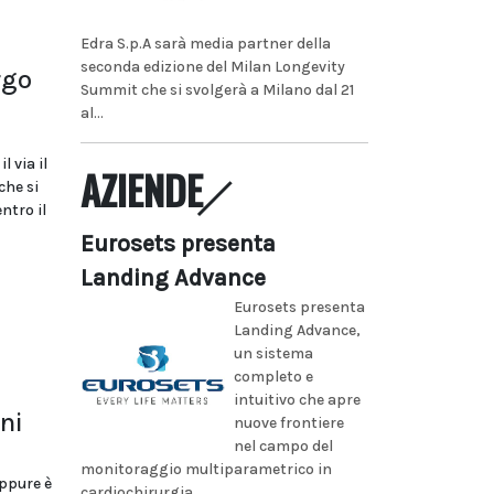
Edra S.p.A sarà media partner della
seconda edizione del Milan Longevity
rgo
Summit che si svolgerà a Milano dal 21
al...
l via il
AZIENDE
che si
ntro il
Eurosets presenta
Landing Advance
Eurosets presenta
Landing Advance,
un sistema
completo e
intuitivo che apre
oni
nuove frontiere
nel campo del
monitoraggio multiparametrico in
eppure è
cardiochirurgia...