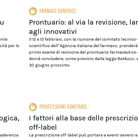
FARMACI GENERICI
su
Prontuario: al via la revisione, la
agli innovativi
ente
Il 12 e 13 febbraio, con la riunione del comitato tecnico-
ità per lo
scientifico dell''Agenzia italiana del farmaco, prenderà i
primo esame di revisione del prontuario farmaceutico 
dovrà concludere, come previsto dalla legge Balduzzi, e
30 giugno prossimo
PROFESSIONI SANITARIE
ogica,
I fattori alla base delle prescrizi
off-label
l’aderenza
La prescrizione off-label può portare a eventi avversi 