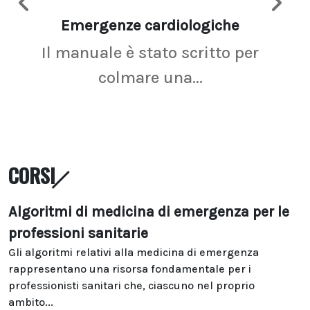
Emergenze cardiologiche
Ima
Il manuale è stato scritto per
La r
colmare una...
CORSI
Algoritmi di medicina di emergenza per le
professioni sanitarie
Gli algoritmi relativi alla medicina di emergenza
rappresentano una risorsa fondamentale per i
professionisti sanitari che, ciascuno nel proprio
ambito...