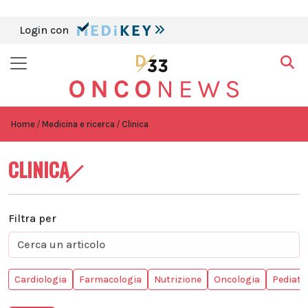
Login con
Home
Medicina e ricerca
Clinica
CLINICA
Filtra per
Cardiologia
Farmacologia
Nutrizione
Oncologia
Pediatr