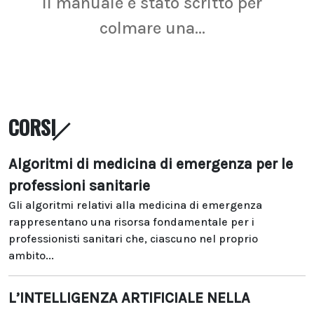
Il manuale è stato scritto per
La r
colmare una...
CORSI
Algoritmi di medicina di emergenza per le
professioni sanitarie
Gli algoritmi relativi alla medicina di emergenza
rappresentano una risorsa fondamentale per i
professionisti sanitari che, ciascuno nel proprio
ambito...
L’INTELLIGENZA ARTIFICIALE NELLA