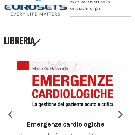
multiparametrico in
cardiochirurgia...
LIBRERIA
Emergenze cardiologiche
Ima