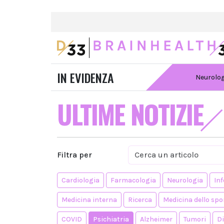
IN EVIDENZA
Neurolo
ULTIME NOTIZIE
Filtra per
Cardiologia
Farmacologia
Neurologia
Inf
Medicina interna
Ricerca
Medicina dello spo
COVID
Psichiatria
Alzheimer
Tumori
D