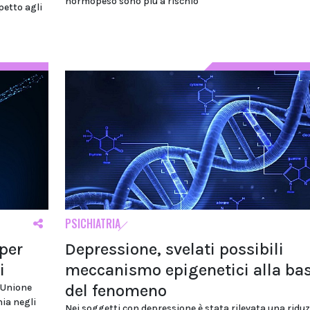
normopeso sono più a rischio
petto agli
PSICHIATRIA
per
Depressione, svelati possibili
i
meccanismo epigenetici alla ba
del fenomeno
'Unione
nia negli
Nei soggetti con depressione è stata rilevata una ridu