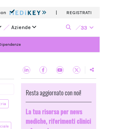
con
|
REGISTRATI
Aziende
33
Dipendenze
Resta aggiornato con noi!
tria
La tua risorsa per news
mediche, riferimenti clinici
ciale