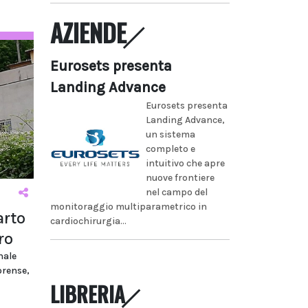
AZIENDE
Eurosets presenta
Landing Advance
Eurosets presenta
Landing Advance,
un sistema
completo e
intuitivo che apre
nuove frontiere
nel campo del
monitoraggio multiparametrico in
arto
cardiochirurgia...
ro
nale
orense,
LIBRERIA