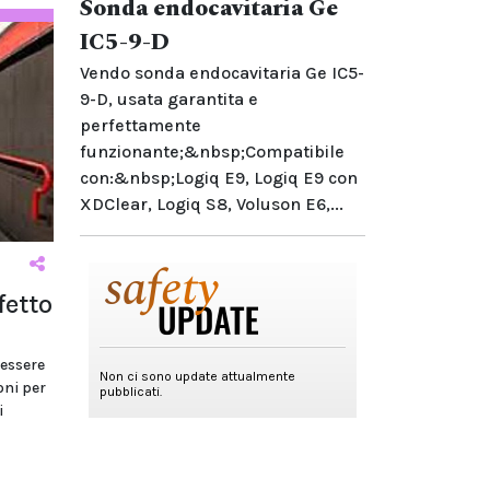
Sonda endocavitaria Ge
IC5-9-D
Vendo sonda endocavitaria Ge IC5-
9-D, usata garantita e
perfettamente
funzionante;&nbsp;Compatibile
con:&nbsp;Logiq E9, Logiq E9 con
XDClear, Logiq S8, Voluson E6,...
fetto
 essere
oni per
i