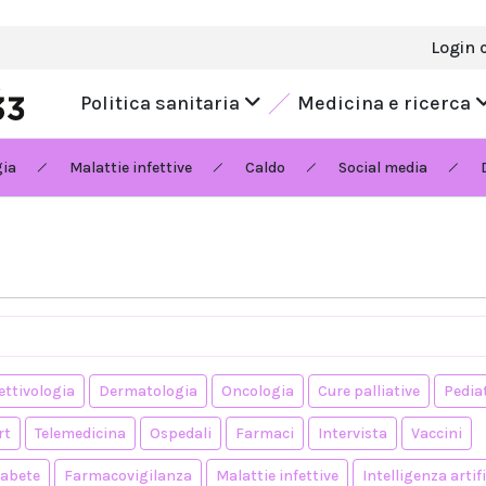
Login 
Politica sanitaria
Medicina e ricerca
gia
Malattie infettive
Caldo
Social media
ettivologia
Dermatologia
Oncologia
Cure palliative
Pedia
rt
Telemedicina
Ospedali
Farmaci
Intervista
Vaccini
iabete
Farmacovigilanza
Malattie infettive
Intelligenza artifi