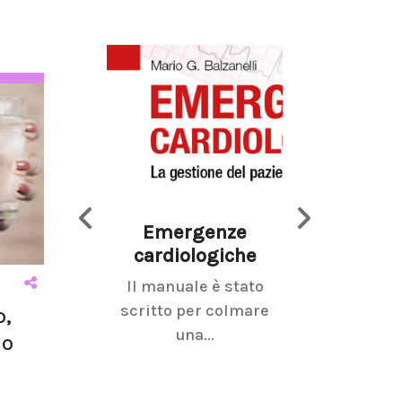
Emergenze
Imaging d
cardiologiche
mammel
Il manuale è stato
La radiolo
scritto per colmare
senologica inc
o,
una...
ramo dell'imagi
io